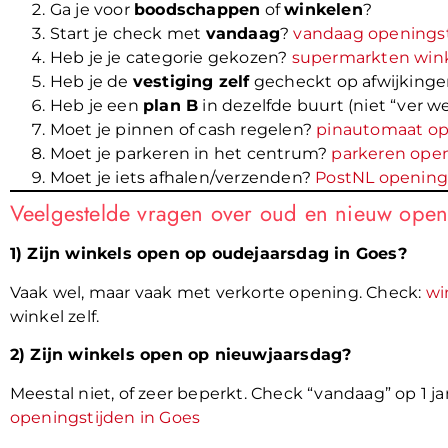
Ga je voor
boodschappen
of
winkelen
?
Start je check met
vandaag
?
vandaag openings
Heb je je categorie gekozen?
supermarkten
win
Heb je de
vestiging zelf
gecheckt op afwijkinge
Heb je een
plan B
in dezelfde buurt (niet “ver w
Moet je pinnen of cash regelen?
pinautomaat op
Moet je parkeren in het centrum?
parkeren open
Moet je iets afhalen/verzenden?
PostNL opening
Veelgestelde vragen over oud en nieuw open
1) Zijn winkels open op oudejaarsdag in Goes?
Vaak wel, maar vaak met verkorte opening. Check:
wi
winkel zelf.
2) Zijn winkels open op nieuwjaarsdag?
Meestal niet, of zeer beperkt. Check “vandaag” op 1 j
openingstijden in Goes