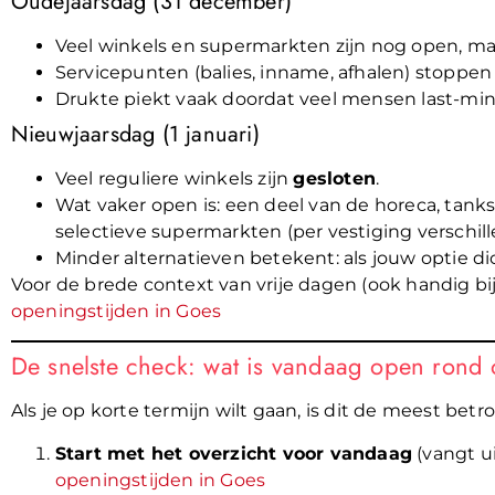
Oudejaarsdag (31 december)
Veel winkels en supermarkten zijn nog open, m
Servicepunten (balies, inname, afhalen) stoppe
Drukte piekt vaak doordat veel mensen last-m
Nieuwjaarsdag (1 januari)
Veel reguliere winkels zijn
gesloten
.
Wat vaker open is: een deel van de horeca, tank
selectieve supermarkten (per vestiging verschill
Minder alternatieven betekent: als jouw optie dich
Voor de brede context van vrije dagen (ook handig b
openingstijden in Goes
De snelste check: wat is vandaag open rond
Als je op korte termijn wilt gaan, is dit de meest bet
Start met het overzicht voor vandaag
(vangt u
openingstijden in Goes