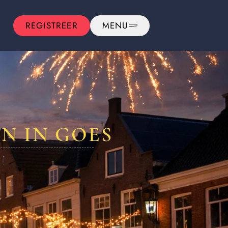
REGISTREER
MENU
N IN GOES