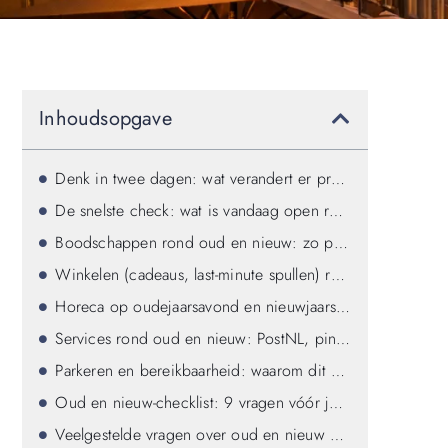
Inhoudsopgave
Denk in twee dagen: wat verandert er precies?
De snelste check: wat is vandaag open rond oud en nieuw?
Boodschappen rond oud en nieuw: zo pak je het slim aan
Winkelen (cadeaus, last-minute spullen) rond 31 december
Horeca op oudejaarsavond en nieuwjaarsdag
Services rond oud en nieuw: PostNL, pinnen, tanken
Parkeren en bereikbaarheid: waarom dit rond jaarwisseling extra telt
Oud en nieuw-checklist: 9 vragen vóór je vertrekt
Veelgestelde vragen over oud en nieuw openingstijden in Goes (FAQ)