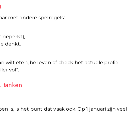
g
maar met andere spelregels:
 beperkt),
je denkt.
n wilt eten, bel even of check het actuele profiel—
er vol”.
, tanken
n is, is het punt dat vaak ook. Op 1 januari zijn veel