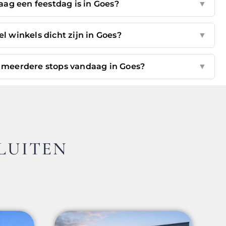
ag een feestdag is in Goes?
▼
l winkels dicht zijn in Goes?
▼
or meerdere stops vandaag in Goes?
▼
LUITEN