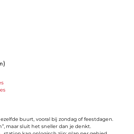
n)
es
oes
dezelfde buurt, vooral bij zondag of feestdagen.
n”, maar sluit het sneller dan je denkt.
station kan onlogisch zijn; plan per gebied.