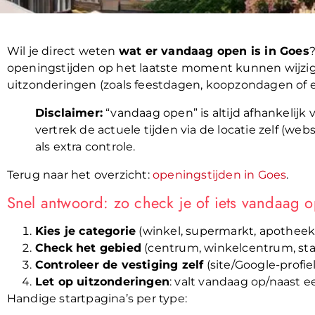
Wil je direct weten
wat er vandaag open is in Goes
openingstijden op het laatste moment kunnen wijzige
uitzonderingen (zoals feestdagen, koopzondagen of
Disclaimer:
“vandaag open” is altijd afhankelijk 
vertrek de actuele tijden via de locatie zelf (web
als extra controle.
Terug naar het overzicht:
openingstijden in Goes
.
Snel antwoord: zo check je of iets vandaag 
Kies je categorie
(winkel, supermarkt, apotheek,
Check het gebied
(centrum, winkelcentrum, stat
Controleer de vestiging zelf
(site/Google-profie
Let op uitzonderingen
: valt vandaag op/naast e
Handige startpagina’s per type: