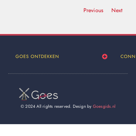
Previous
Next
GOES ONTDEKKEN
CONN
© 2024 All rights reserved. Design by
Goesgids.nl