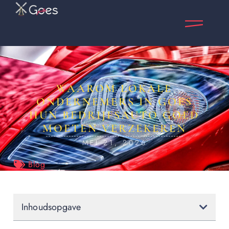
WAAROM LOKALE
ONDERNEMERS IN GOES
HUN BEDRIJFSAUTO GOED
MOETEN VERZEKEREN
MEI 21, 2026
Blog
Inhoudsopgave