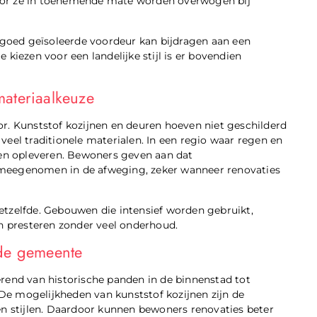
oor ze in toenemende mate worden overwogen bij
n goed geïsoleerde voordeur kan bijdragen aan een
kiezen voor een landelijke stijl is er bovendien
.
materiaalkeuze
r. Kunststof kozijnen en deuren hoeven niet geschilderd
eel traditionele materialen. In een regio waar regen en
len opleveren. Bewoners geven aan dat
 meegenomen in de afweging, zeker wanneer renovaties
etzelfde. Gebouwen die intensief worden gebruikt,
en presteren zonder veel onderhoud.
 de gemeente
rend van historische panden in de binnenstad tot
e mogelijkheden van kunststof kozijnen zijn de
en stijlen. Daardoor kunnen bewoners renovaties beter