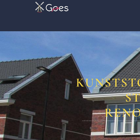
KUNSTST
S
RENO