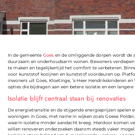
In de gemeente
Goes
en de omliggende dorpen wordt de a
duurzaam en onderhoudsarm wonen. Bewoners verdiepen z
te maken en tegelijkertijd het comfort te verbeteren. Binn
voor kunststof kozijnen en kunststof voordeuren op. Platf
inwoners uit Goes, Kloetinge, ’s-Heer Hendrikskinderen en
opties die bijdragen aan een betere isolatie en een langere
Isolatie blijft centraal staan bij renovaties
De energietransitie en de stijgende energieprijzen spelen ee
woningen in Goes, met name in wijken zoals Goese Polder
waarin isolatie minder aandacht kreeg. Hierdoor komen v
willen renoveren onderzoeken daarom steeds vaker mogel