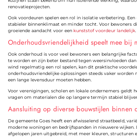
kozijnen staan bekend om hun isolerende werking, waard
renovatieprojecten.
Ook voordeuren spelen een rol in isolatie verbetering. Ee
stabieler binnenklimaat en minder tocht. Voor bewoners die 
groeiende aandacht voor een
kunststof voordeur landelijk
Onderhoudsvriendelijkheid speelt mee bij 
Ook onderhoud is voor veel bewoners een belangrijke facto
te worden en zijn beter bestand tegen weersinvloeden dan v
wind regelmatig een rol spelen, kan dit praktische voorde
onderhoudsvriendelijke oplossingen steeds vaker worden
een lange levensduur moeten hebben.
Voor verenigingen, scholen en lokale ondernemers geldt h
vragen om materialen die op langere termijn stabiel blijv
Aansluiting op diverse bouwstijlen binnen
De gemeente Goes heeft een afwisselend straatbeeld, varië
moderne woningen en bedrijfspanden in nieuwere wijken. D
afgelopen jaren uitgebreid, met meer kleuren, structuren 