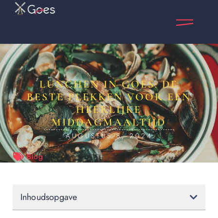
LUNCHEN IN GOES: DE
BESTE PLEKKEN VOOR EEN
HEERLIJKE
MIDDAGMAALTIJD
AUGUSTUS 8, 2024
Blog
Inhoudsopgave