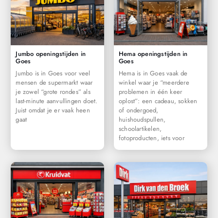
Jumbo openingstijden in
Hema openingstijden in
Goes
Goes
Jumbo is in Goes voor veel
Hema is in Goes vaak de
mensen de supermarkt waar
winkel waar je “meerdere
je zowel “grote rondes” als
problemen in één keer
last-minute aanvullingen doet.
oplost”: een cadeau, sokken
Juist omdat je er vaak heen
of ondergoed,
gaat
huishoudspullen,
schoolartikelen,
fotoproducten, iets voor