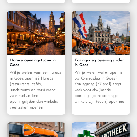
Horeca openingstijden in
Koningsdag openingstijden
Goes
in Goes
Wil je weten wanneer horeca
Wil je weten wat er open is
in Goes open is? Horeca
op Koningsdag in Goes?
(restaurants, cafés,
Koningsdag (27 april) zorgt
lunchrooms en bars) werkt
vaak voor afwijkende
vaak met andere
openingstijden: sommige
openingstijden dan winkels:
winkels zijn (deels) open met
veel zaken openen