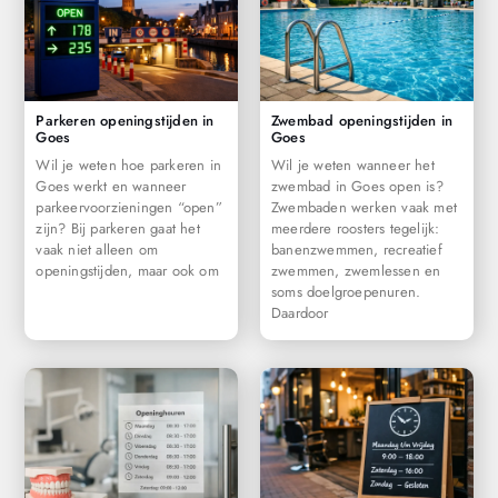
Parkeren openingstijden in
Zwembad openingstijden in
Goes
Goes
Wil je weten hoe parkeren in
Wil je weten wanneer het
Goes werkt en wanneer
zwembad in Goes open is?
parkeervoorzieningen “open”
Zwembaden werken vaak met
zijn? Bij parkeren gaat het
meerdere roosters tegelijk:
vaak niet alleen om
banenzwemmen, recreatief
openingstijden, maar ook om
zwemmen, zwemlessen en
soms doelgroepenuren.
Daardoor