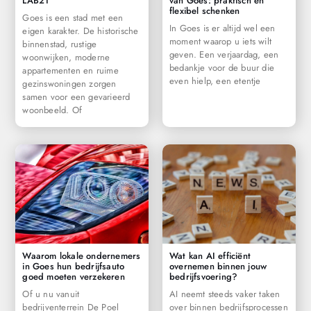
LAB21
van Goes: praktisch en
flexibel schenken
Goes is een stad met een
In Goes is er altijd wel een
eigen karakter. De historische
moment waarop u iets wilt
binnenstad, rustige
geven. Een verjaardag, een
woonwijken, moderne
bedankje voor de buur die
appartementen en ruime
even hielp, een etentje
gezinswoningen zorgen
samen voor een gevarieerd
woonbeeld. Of
Waarom lokale ondernemers
Wat kan AI efficiënt
in Goes hun bedrijfsauto
overnemen binnen jouw
goed moeten verzekeren
bedrijfsvoering?
Of u nu vanuit
AI neemt steeds vaker taken
bedrijventerrein De Poel
over binnen bedrijfsprocessen