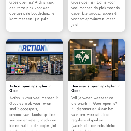
Goes open is? Aldi is vaak
Goes open is? Lidl is voor
een vaste plek voor een
veel mensen de plek voor de
doelgerichte boodschap: je
dagelijkse boodschappen én
komt met een lijst, pakt
voor actieproducten. Maar
juist
Action openingstijden in
Dierenarts openingstijden in
Goes
Goes
Action is voor veel mensen in
Wil je weten wanneer de
Goes de plek voor “even
dierenarts in Goes open is?
snel”: opbergers,
Bij dierenartsen draait het
schoonmaak, knutselspullen,
vaak om twee situaties:
seizoensartikelen, snacks en
reguliere afspraken
kleine huishoud-koopjes. Juist
(vaccinatie, controle, kleine