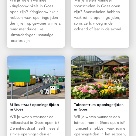
Wil je weten wanneer
Wil je weten wanneer
kringloopwinkels in Goes
sportscholen in Goes open
open zijn? Kringloopwinkels
zijn? Sportscholen hebben
hebben vaak openingstijden
vaak ruime openingstijden,
die lijken op gewone winkels,
soms zelfs vroeg in de
maar met duidelijke
ochtend of laat in de avond.
uitzonderingen: sommige
locaties zijn
Milieustraat openingstijden
Tuincentrum openingstijden
in Goes
in Goes
Wil je weten wanneer de
Wil je weten wanneer een
milieustraat in Goes open is?
tuincentrum in Goes open is?
De milieustraat heeft meestal
Tuincentra hebben vaak ruime
strikte openingstijden en
openingstijden in het seizoen,