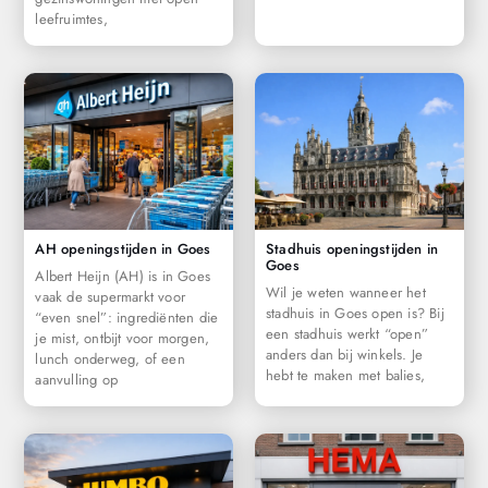
leefruimtes,
AH openingstijden in Goes
Stadhuis openingstijden in
Goes
Albert Heijn (AH) is in Goes
Wil je weten wanneer het
vaak de supermarkt voor
stadhuis in Goes open is? Bij
“even snel”: ingrediënten die
een stadhuis werkt “open”
je mist, ontbijt voor morgen,
anders dan bij winkels. Je
lunch onderweg, of een
hebt te maken met balies,
aanvulling op