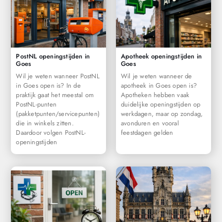
PostNL openingstijden in
Apotheek openingstijden in
Goes
Goes
Wil je weten wanneer PostNL
Wil je weten wanneer de
in Goes open is? In de
apotheek in Goes open is?
praktijk gaat het meestal om
Apotheken hebben vaak
PostNL-punten
duidelijke openingstijden op
(pakketpunten/servicepunten)
werkdagen, maar op zondag,
die in winkels zitten.
avonduren en vooral
Daardoor volgen PostNL-
feestdagen gelden
openingstijden