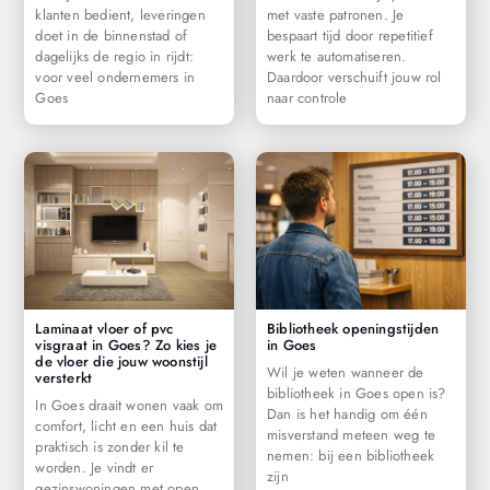
klanten bedient, leveringen
met vaste patronen. Je
doet in de binnenstad of
bespaart tijd door repetitief
dagelijks de regio in rijdt:
werk te automatiseren.
voor veel ondernemers in
Daardoor verschuift jouw rol
Goes
naar controle
Laminaat vloer of pvc
Bibliotheek openingstijden
visgraat in Goes? Zo kies je
in Goes
de vloer die jouw woonstijl
Wil je weten wanneer de
versterkt
bibliotheek in Goes open is?
In Goes draait wonen vaak om
Dan is het handig om één
comfort, licht en een huis dat
misverstand meteen weg te
praktisch is zonder kil te
nemen: bij een bibliotheek
worden. Je vindt er
zijn
gezinswoningen met open