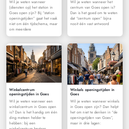
Wil je weten wanneer
Wil je weten wanneer het
(diensten op) het station in
centrum van Goes open is?
Goes open zijn? Bij “station
Dan is het goed om te weten
openingstijden” gaat het vaak
dat “centrum open” bijna
niet om één tijdschema, maar
nooit één vast antwoord
om meerdere
Winkelcentrum
Winkels openingstijden in
openingstijden in Goes
Goes
Wil je weten wanneer een
Wil je weten wanneer winkels
winkelcentrum in Goes open
in Goes open zijn? Dan helpt
is? Dan is het handig om één
het om niet te denken in “de
ding meteen helder te
openingstijden van Goes”,
hebben: bij een
maar in drie lagen:
winkelcentrum bestaan