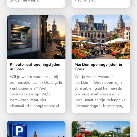
omdat het vaak om
klachten) en
Pinautomaat openingstijden
Markten openingstijden in
in Goes
Goes
Wil je weten wanneer je bij
Wil je weten wanneer
een pinautomaat in Goes geld
markten in Goes open zijn?
kunt opnemen? Veel
Bij markten gaat het meestal
pinautomaten zijn 24/7
om vaste marktdagen en -
bereikbaar, maar niet
uren, maar er zijn belangrijke
allemaal. Het hangt vooral af
uitzonderingen: feestdagen,