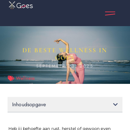
DE BESTE WELLNESS IN
GOES
SEPTEMBER 23, 2025
Wellness
Inhoudsopgave
Heb jij behoefte aan rust, herstel of gewoon even