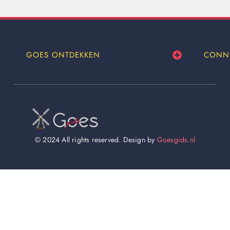
GOES ONTDEKKEN
CONN
© 2024 All rights reserved. Design by
Goesgids.nl