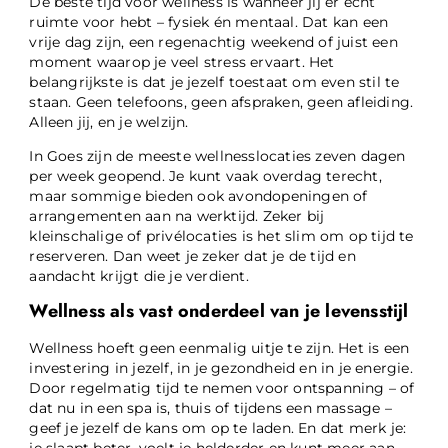
De beste tijd voor wellness is wanneer jij er echt
ruimte voor hebt – fysiek én mentaal. Dat kan een
vrije dag zijn, een regenachtig weekend of juist een
moment waarop je veel stress ervaart. Het
belangrijkste is dat je jezelf toestaat om even stil te
staan. Geen telefoons, geen afspraken, geen afleiding.
Alleen jij, en je welzijn.
In Goes zijn de meeste wellnesslocaties zeven dagen
per week geopend. Je kunt vaak overdag terecht,
maar sommige bieden ook avondopeningen of
arrangementen aan na werktijd. Zeker bij
kleinschalige of privélocaties is het slim om op tijd te
reserveren. Dan weet je zeker dat je de tijd en
aandacht krijgt die je verdient.
Wellness als vast onderdeel van je levensstijl
Wellness hoeft geen eenmalig uitje te zijn. Het is een
investering in jezelf, in je gezondheid en in je energie.
Door regelmatig tijd te nemen voor ontspanning – of
dat nu in een spa is, thuis of tijdens een massage –
geef je jezelf de kans om op te laden. En dat merk je:
je slaapt beter, voelt je helderder en kunt meer aan.