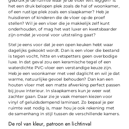
gebruik je de ruimte waar je de vloer wilt leggen? Is
het een druk belopen plek zoals de hal of woonkamer,
of een rustige plek zoals een slaapkamer? Heb je
huisdieren of kinderen die de vloer op de proef
stellen? Wil je een vloer die je makkelijk zelf kunt
onderhouden, of mag het wat luxer en kwetsbaarder
zijn omdat je vooral voor uitstraling gaat?
Stel je eens voor dat je een open keuken hebt waar
dagelijks gekookt wordt. Dan is een vloer die bestand
is tegen vocht, hitte en vetspetters geen overbodige
luxe. In dat geval zou een keramische tegel of een
waterdichte PVC-vloer een verstandige keuze zijn.
Heb je een woonkamer met veel daglicht en wil je dat
warme, natuurlijke gevoel behouden? Dan kan een
houten vloer met een matte afwerking perfect passen
bij jouw interieur. In slaapkamers kun je weer wat
zachter gaan. Daar zie je vaak mensen kiezen voor
vinyl of geluidsdempend laminaat. Zo bepaal je per
ruimte wat nodig is, maar hou je ook rekening met
de samenhang in stijl tussen de verschillende kamers.
De rol van kleur, patroon en lichtinval