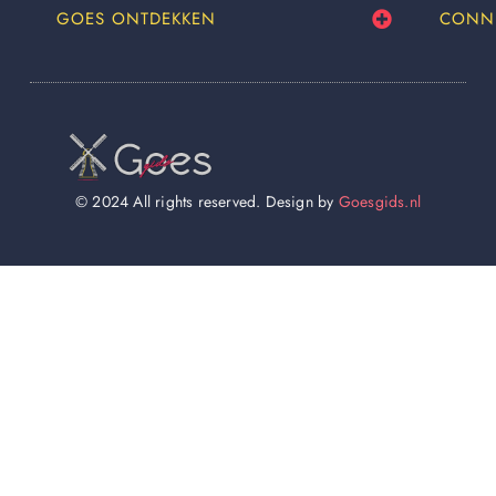
GOES ONTDEKKEN
CONN
© 2024 All rights reserved. Design by
Goesgids.nl