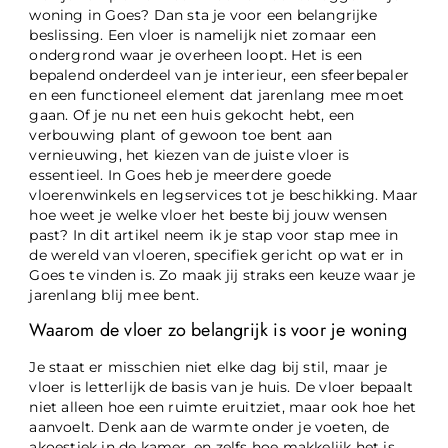
woning in Goes? Dan sta je voor een belangrijke
beslissing. Een vloer is namelijk niet zomaar een
ondergrond waar je overheen loopt. Het is een
bepalend onderdeel van je interieur, een sfeerbepaler
en een functioneel element dat jarenlang mee moet
gaan. Of je nu net een huis gekocht hebt, een
verbouwing plant of gewoon toe bent aan
vernieuwing, het kiezen van de juiste vloer is
essentieel. In Goes heb je meerdere goede
vloerenwinkels en legservices tot je beschikking. Maar
hoe weet je welke vloer het beste bij jouw wensen
past? In dit artikel neem ik je stap voor stap mee in
de wereld van vloeren, specifiek gericht op wat er in
Goes te vinden is. Zo maak jij straks een keuze waar je
jarenlang blij mee bent.
Waarom de vloer zo belangrijk is voor je woning
Je staat er misschien niet elke dag bij stil, maar je
vloer is letterlijk de basis van je huis. De vloer bepaalt
niet alleen hoe een ruimte eruitziet, maar ook hoe het
aanvoelt. Denk aan de warmte onder je voeten, de
akoestiek in de kamer, en zelfs hoe makkelijk het is