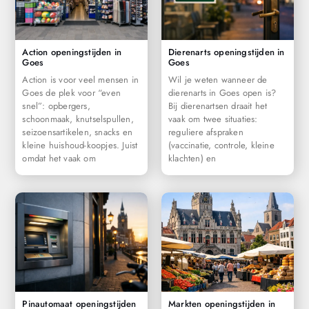
Action openingstijden in
Dierenarts openingstijden in
Goes
Goes
Action is voor veel mensen in
Wil je weten wanneer de
Goes de plek voor “even
dierenarts in Goes open is?
snel”: opbergers,
Bij dierenartsen draait het
schoonmaak, knutselspullen,
vaak om twee situaties:
seizoensartikelen, snacks en
reguliere afspraken
kleine huishoud-koopjes. Juist
(vaccinatie, controle, kleine
omdat het vaak om
klachten) en
Pinautomaat openingstijden
Markten openingstijden in