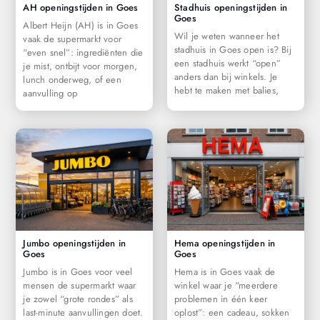
AH openingstijden in Goes
Stadhuis openingstijden in
Goes
Albert Heijn (AH) is in Goes
Wil je weten wanneer het
vaak de supermarkt voor
stadhuis in Goes open is? Bij
“even snel”: ingrediënten die
een stadhuis werkt “open”
je mist, ontbijt voor morgen,
anders dan bij winkels. Je
lunch onderweg, of een
hebt te maken met balies,
aanvulling op
Jumbo openingstijden in
Hema openingstijden in
Goes
Goes
Jumbo is in Goes voor veel
Hema is in Goes vaak de
mensen de supermarkt waar
winkel waar je “meerdere
je zowel “grote rondes” als
problemen in één keer
last-minute aanvullingen doet.
oplost”: een cadeau, sokken