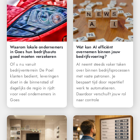
Waarom lokale ondernemers
Wat kan AI efficiënt
in Goes hun bedrijfsauto
overnemen binnen jouw
goed moeten verzekeren
bedrijfsvoering?
Of u nu vanuit
AI neemt steeds vaker taken
bedrijventerrein De Poel
over binnen bedrijfsprocessen
klanten bedient, leveringen
met vaste patronen. Je
doet in de binnenstad of
bespaart tijd door repetitief
dagelijks de regio in rijdt:
werk te automatiseren.
voor veel ondernemers in
Daardoor verschuift jouw rol
Goes
naar controle