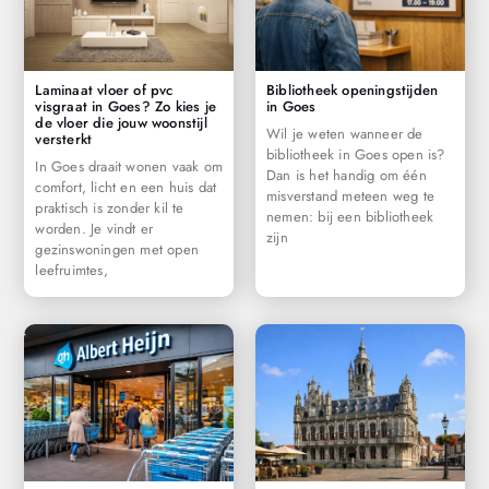
Laminaat vloer of pvc
Bibliotheek openingstijden
visgraat in Goes? Zo kies je
in Goes
de vloer die jouw woonstijl
Wil je weten wanneer de
versterkt
bibliotheek in Goes open is?
In Goes draait wonen vaak om
Dan is het handig om één
comfort, licht en een huis dat
misverstand meteen weg te
praktisch is zonder kil te
nemen: bij een bibliotheek
worden. Je vindt er
zijn
gezinswoningen met open
leefruimtes,