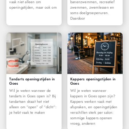
vaak niet alleen om
banenzwemmen, recreatief
openingstijden, maar ook om
zwemmen, zwemlessen en
soms doelgroepenuren.
Daardoor
Tandarts openingstijden in
Kappers openingstijden in
Goes
Goes
Wil je weten wanneer de
Wil je weten wanneer
tandarts in Goes open is? Bij
kappers in Goes open zijn?
tandartsen draait het niet
Kappers werken vaak met
alleen om “open” of “dicht”:
afspraken, en openingstijden
je hebt vaak te maken
verschillen sterk per salon:
sommige kappers openen
vroeg, anderen