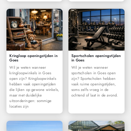
Kringloop openingstijden in
Sportscholen openingstijden
Goes
in Goes
Wil je weten wanneer
Wil je weten wanneer
kringloopwinkels in Goes
sportscholen in Goes open
open zijn? Kringloopwinkels
zijn? Sportscholen hebben
hebben vaak openingstijden
vaak ruime openingstijden,
die lijken op gewone winkels,
soms zelfs vroeg in de
maar met duidelijke
ochtend of laat in de avond.
uitzonderingen: sommige
locaties zijn