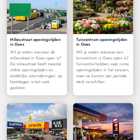
Milieustraat openingstijden
Tuincentrum openingstijden
in Goes
in Goes
Wil je weten wanneer de
Wil je weten wanneer een
milieustraat in Goes open is?
tuincentrum in Goes open is?
De milieustraat heeft meestal
Tuincentra hebben vaak ruime
strikte openingstijden en
openingstijden in het seizoen,
duidelijke uitzonderingen: op
maar ze kunnen per periode
feestdagen is het vaak
sterk verschillen:
gesloten