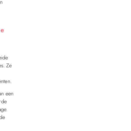
en
de
eide
es. Ze
ënten.
an een
rde
age.
lde
.