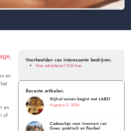
age,
Voorbeelden van interessante bedrijven.
Hier adverteren? Klik hier
en en
 het
Recente artikelen.
Stijlvol wonen begint met LAB21
Augustus 3, 2026
n en
n of
Cadeautips voor inwoners van
Goes: praktisch en flexibel