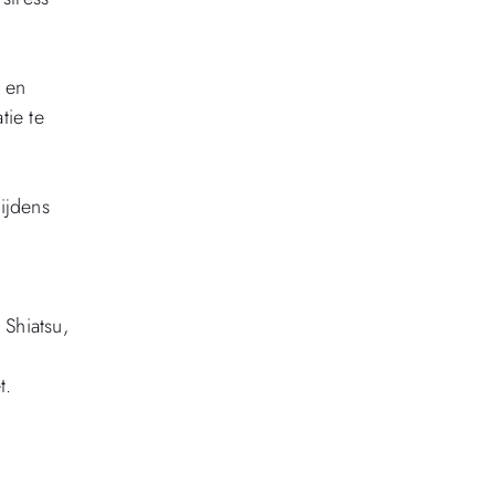
 en
tie te
ijdens
Shiatsu,
t.