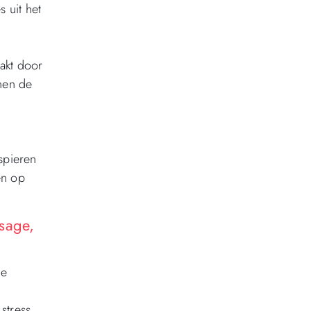
 uit het
aakt door
nnen de
spieren
en op
sage,
ie
stress