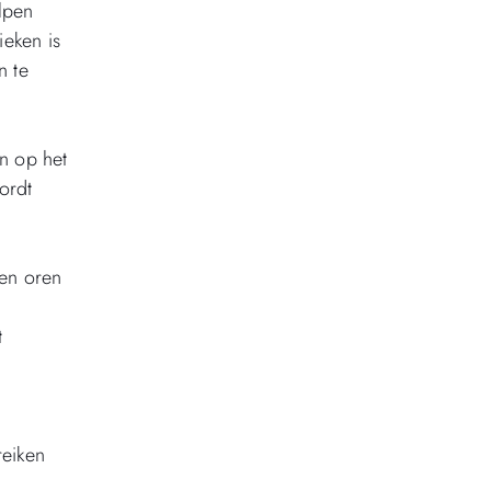
lpen
ieken is
n te
en op het
ordt
 en oren
t
reiken