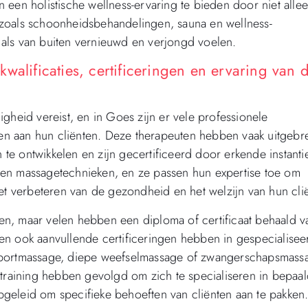
 een holistische wellness-ervaring te bieden door niet alle
 zoals schoonheidsbehandelingen, sauna en wellness-
als van buiten vernieuwd en verjongd voelen.
walificaties, certificeringen en ervaring van 
gheid vereist, en in Goes zijn er vele professionele
n aan hun cliënten. Deze therapeuten hebben vaak uitgebr
e ontwikkelen en zijn gecertificeerd door erkende instanti
 en massagetechnieken, en ze passen hun expertise toe om
het verbeteren van de gezondheid en het welzijn van hun cli
, maar velen hebben een diploma of certificaat behaald v
en ook aanvullende certificeringen hebben in gespecialisee
 sportmassage, diepe weefselmassage of zwangerschapsmass
 training hebben gevolgd om zich te specialiseren in bepaa
geleid om specifieke behoeften van cliënten aan te pakken