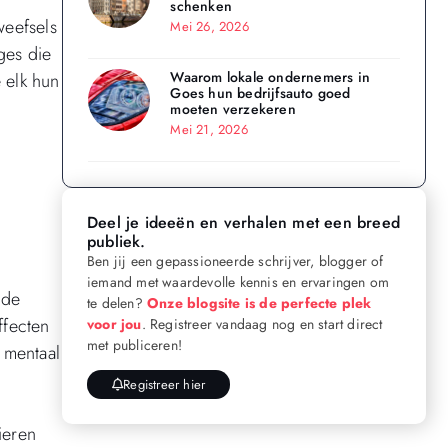
schenken
weefsels
Mei 26, 2026
ges die
Waarom lokale ondernemers in
 elk hun
Goes hun bedrijfsauto goed
moeten verzekeren
Mei 21, 2026
Deel je ideeën en verhalen met een breed
publiek.
Ben jij een gepassioneerde schrijver, blogger of
iemand met waardevolle kennis en ervaringen om
nde
te delen?
Onze blogsite is de perfecte plek
ffecten
voor jou
. Registreer vandaag nog en start direct
met publiceren!
 mentaal
Registreer hier
ieren