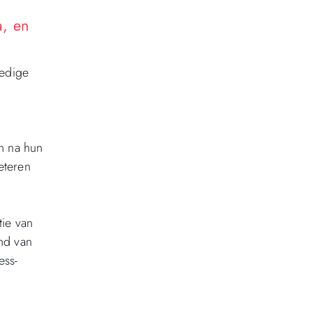
, en
ledige
n na hun
eteren
tie van
nd van
ess-