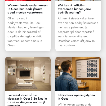
Waarom lokale ondernemers
Wat kan AI efficiënt
in Goes hun bedrijfsauto
overnemen binnen jouw
goed moeten verzekeren
bedrijfsvoering?
Of u nu vanuit
AI neemt steeds vaker taken
bedrijventerrein De Poel
over binnen bedrijfsprocessen
klanten bedient, leveringen
met vaste patronen. Je
doet in de binnenstad of
bespaart tijd door repetitief
dagelijks de regio in rijdt:
werk te automatiseren.
voor veel ondernemers in
Daardoor verschuift jouw rol
Goes
naar controle
Laminaat vloer of pvc
Bibliotheek openingstijden
visgraat in Goes? Zo kies je
in Goes
de vloer die jouw woonstijl
Wil je weten wanneer de
versterkt