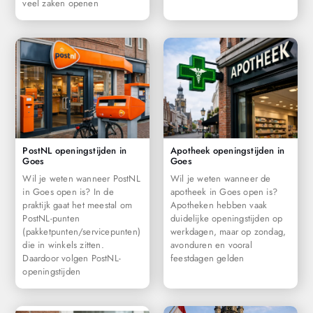
veel zaken openen
PostNL openingstijden in
Apotheek openingstijden in
Goes
Goes
Wil je weten wanneer PostNL
Wil je weten wanneer de
in Goes open is? In de
apotheek in Goes open is?
praktijk gaat het meestal om
Apotheken hebben vaak
PostNL-punten
duidelijke openingstijden op
(pakketpunten/servicepunten)
werkdagen, maar op zondag,
die in winkels zitten.
avonduren en vooral
Daardoor volgen PostNL-
feestdagen gelden
openingstijden