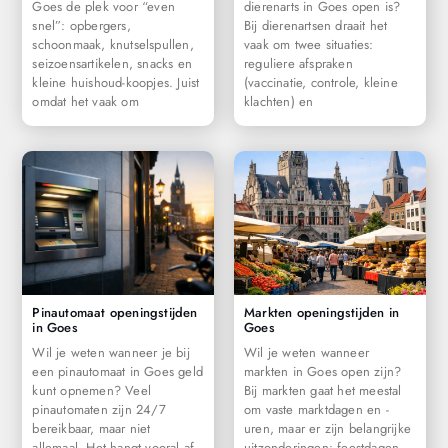
Goes de plek voor “even
dierenarts in Goes open is?
snel”: opbergers,
Bij dierenartsen draait het
schoonmaak, knutselspullen,
vaak om twee situaties:
seizoensartikelen, snacks en
reguliere afspraken
kleine huishoud-koopjes. Juist
(vaccinatie, controle, kleine
omdat het vaak om
klachten) en
Pinautomaat openingstijden
Markten openingstijden in
in Goes
Goes
Wil je weten wanneer je bij
Wil je weten wanneer
een pinautomaat in Goes geld
markten in Goes open zijn?
kunt opnemen? Veel
Bij markten gaat het meestal
pinautomaten zijn 24/7
om vaste marktdagen en -
bereikbaar, maar niet
uren, maar er zijn belangrijke
allemaal. Het hangt vooral af
uitzonderingen: feestdagen,