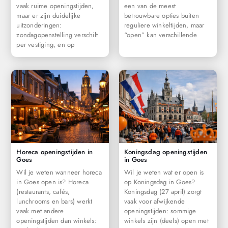
vaak ruime openingstijden,
een van de meest
maar er zijn duidelijke
betrouwbare opties buiten
uitzonderingen:
reguliere winkeltijden, maar
zondagopenstelling verschilt
“open” kan verschillende
per vestiging, en op
Horeca openingstijden in
Koningsdag openingstijden
Goes
in Goes
Wil je weten wanneer horeca
Wil je weten wat er open is
in Goes open is? Horeca
op Koningsdag in Goes?
(restaurants, cafés,
Koningsdag (27 april) zorgt
lunchrooms en bars) werkt
vaak voor afwijkende
vaak met andere
openingstijden: sommige
openingstijden dan winkels:
winkels zijn (deels) open met