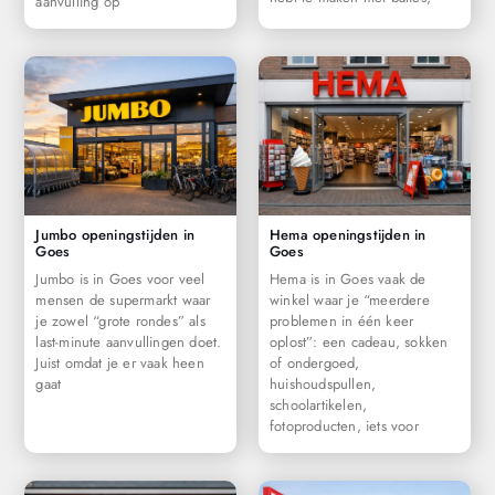
aanvulling op
Jumbo openingstijden in
Hema openingstijden in
Goes
Goes
Jumbo is in Goes voor veel
Hema is in Goes vaak de
mensen de supermarkt waar
winkel waar je “meerdere
je zowel “grote rondes” als
problemen in één keer
last-minute aanvullingen doet.
oplost”: een cadeau, sokken
Juist omdat je er vaak heen
of ondergoed,
gaat
huishoudspullen,
schoolartikelen,
fotoproducten, iets voor