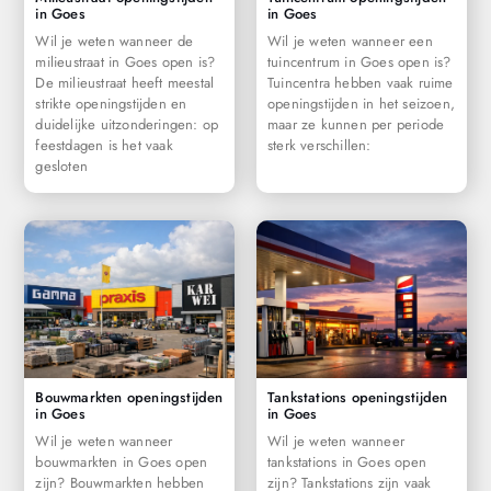
in Goes
in Goes
Wil je weten wanneer de
Wil je weten wanneer een
milieustraat in Goes open is?
tuincentrum in Goes open is?
De milieustraat heeft meestal
Tuincentra hebben vaak ruime
strikte openingstijden en
openingstijden in het seizoen,
duidelijke uitzonderingen: op
maar ze kunnen per periode
feestdagen is het vaak
sterk verschillen:
gesloten
Bouwmarkten openingstijden
Tankstations openingstijden
in Goes
in Goes
Wil je weten wanneer
Wil je weten wanneer
bouwmarkten in Goes open
tankstations in Goes open
zijn? Bouwmarkten hebben
zijn? Tankstations zijn vaak