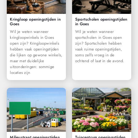
Kringloop openingstijden in
Sportscholen openingstijden
Goes
in Goes
Wil je weten wanneer
Wil je weten wanneer
kringloopwinkels in Goes
sportscholen in Goes open
open zijn? Kringloopwinkels
zijn? Sportscholen hebben
hebben vaak openingstijden
vaak ruime openingstijden,
die lijken op gewone winkels,
soms zelfs vroeg in de
maar met duidelijke
ochtend of laat in de avond.
uitzonderingen: sommige
locaties zijn
Milieustraat openingstijden
Tuincentrum openingstijden