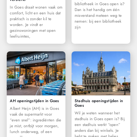
bibliotheek in Goes open is?
In Goes draait wonen vaak om
Dan is het handig om één
comfort, licht en een huis dat
misverstand meteen weg te
praktisch is zonder kil te
nemen: bij een bibliotheek
worden. Je vindt er
zijn
gezinswoningen met open
leefruimtes,
AH openingstijden in Goes
Stadhuis openingstijden in
Goes
Albert Heijn (AH) is in Goes
Wil je weten wanneer het
vaak de supermarkt voor
stadhuis in Goes open is? Bij
“even snel”: ingrediënten die
een stadhuis werkt “open”
je mist, ontbijt voor morgen,
anders dan bij winkels. Je
lunch onderweg, of een
hebt te maken met balies,