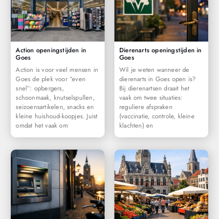
Action openingstijden in
Dierenarts openingstijden in
Goes
Goes
Action is voor veel mensen in
Wil je weten wanneer de
Goes de plek voor “even
dierenarts in Goes open is?
snel”: opbergers,
Bij dierenartsen draait het
schoonmaak, knutselspullen,
vaak om twee situaties:
seizoensartikelen, snacks en
reguliere afspraken
kleine huishoud-koopjes. Juist
(vaccinatie, controle, kleine
omdat het vaak om
klachten) en