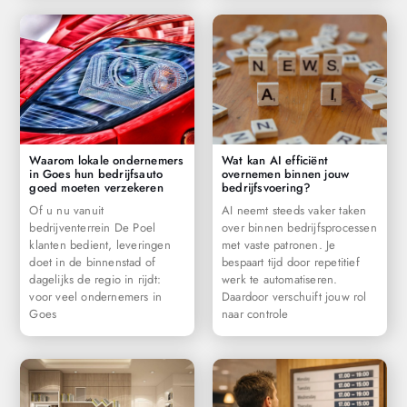
Waarom lokale ondernemers
Wat kan AI efficiënt
in Goes hun bedrijfsauto
overnemen binnen jouw
goed moeten verzekeren
bedrijfsvoering?
Of u nu vanuit
AI neemt steeds vaker taken
bedrijventerrein De Poel
over binnen bedrijfsprocessen
klanten bedient, leveringen
met vaste patronen. Je
doet in de binnenstad of
bespaart tijd door repetitief
dagelijks de regio in rijdt:
werk te automatiseren.
voor veel ondernemers in
Daardoor verschuift jouw rol
Goes
naar controle