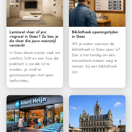
Laminaat vloer of pvc
Bibliotheek openingstijden
visgraat in Goes? Zo kies je
in Goes
de vloer die jouw woonstijl
Wil je weten wanneer de
versterkt
bibliotheek in Goes open is?
In Goes draait wonen vaak om
Dan is het handig om één
comfort, licht en een huis dat
misverstand meteen weg te
praktisch is zonder kil te
nemen: bij een bibliotheek
worden. Je vindt er
zijn
gezinswoningen met open
leefruimtes,