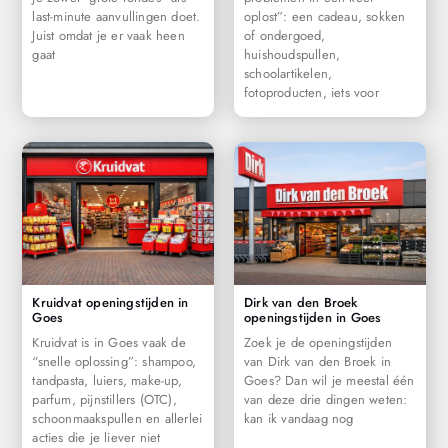
last-minute aanvullingen doet.
oplost”: een cadeau, sokken
Juist omdat je er vaak heen
of ondergoed,
gaat
huishoudspullen,
schoolartikelen,
fotoproducten, iets voor
Kruidvat openingstijden in
Dirk van den Broek
Goes
openingstijden in Goes
Kruidvat is in Goes vaak de
Zoek je de openingstijden
“snelle oplossing”: shampoo,
van Dirk van den Broek in
tandpasta, luiers, make-up,
Goes? Dan wil je meestal één
parfum, pijnstillers (OTC),
van deze drie dingen weten:
schoonmaakspullen en allerlei
kan ik vandaag nog
acties die je liever niet