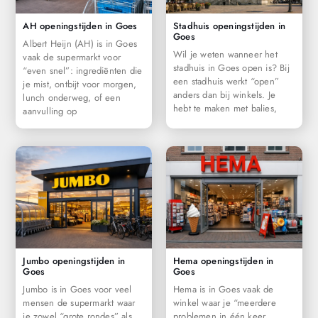
AH openingstijden in Goes
Stadhuis openingstijden in
Goes
Albert Heijn (AH) is in Goes
Wil je weten wanneer het
vaak de supermarkt voor
stadhuis in Goes open is? Bij
“even snel”: ingrediënten die
een stadhuis werkt “open”
je mist, ontbijt voor morgen,
anders dan bij winkels. Je
lunch onderweg, of een
hebt te maken met balies,
aanvulling op
Jumbo openingstijden in
Hema openingstijden in
Goes
Goes
Jumbo is in Goes voor veel
Hema is in Goes vaak de
mensen de supermarkt waar
winkel waar je “meerdere
je zowel “grote rondes” als
problemen in één keer