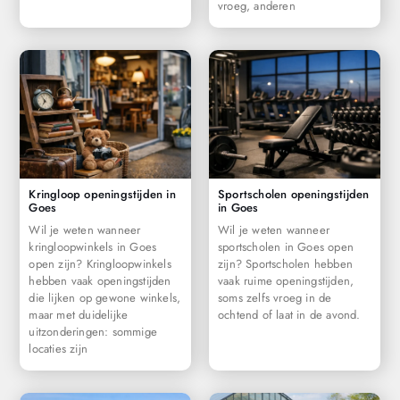
vroeg, anderen
Kringloop openingstijden in
Sportscholen openingstijden
Goes
in Goes
Wil je weten wanneer
Wil je weten wanneer
kringloopwinkels in Goes
sportscholen in Goes open
open zijn? Kringloopwinkels
zijn? Sportscholen hebben
hebben vaak openingstijden
vaak ruime openingstijden,
die lijken op gewone winkels,
soms zelfs vroeg in de
maar met duidelijke
ochtend of laat in de avond.
uitzonderingen: sommige
locaties zijn