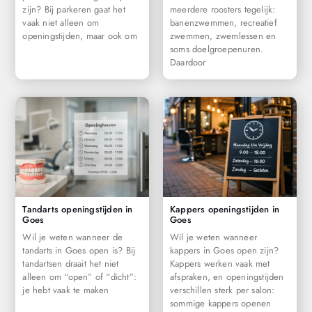
zijn? Bij parkeren gaat het
meerdere roosters tegelijk:
vaak niet alleen om
banenzwemmen, recreatief
openingstijden, maar ook om
zwemmen, zwemlessen en
soms doelgroepenuren.
Daardoor
Tandarts openingstijden in
Kappers openingstijden in
Goes
Goes
Wil je weten wanneer de
Wil je weten wanneer
tandarts in Goes open is? Bij
kappers in Goes open zijn?
tandartsen draait het niet
Kappers werken vaak met
alleen om “open” of “dicht”:
afspraken, en openingstijden
je hebt vaak te maken
verschillen sterk per salon:
sommige kappers openen