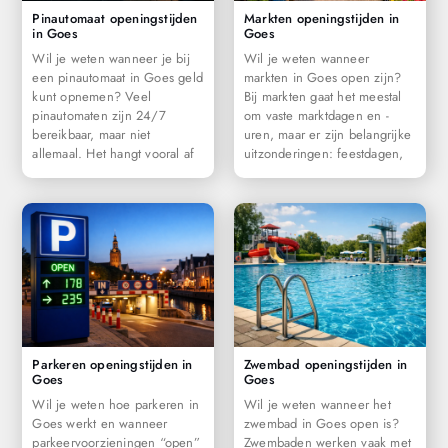
Pinautomaat openingstijden
Markten openingstijden in
in Goes
Goes
Wil je weten wanneer je bij
Wil je weten wanneer
een pinautomaat in Goes geld
markten in Goes open zijn?
kunt opnemen? Veel
Bij markten gaat het meestal
pinautomaten zijn 24/7
om vaste marktdagen en -
bereikbaar, maar niet
uren, maar er zijn belangrijke
allemaal. Het hangt vooral af
uitzonderingen: feestdagen,
Parkeren openingstijden in
Zwembad openingstijden in
Goes
Goes
Wil je weten hoe parkeren in
Wil je weten wanneer het
Goes werkt en wanneer
zwembad in Goes open is?
parkeervoorzieningen “open”
Zwembaden werken vaak met