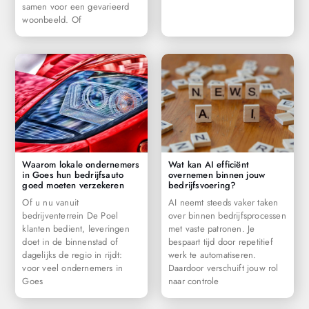
samen voor een gevarieerd
woonbeeld. Of
Waarom lokale ondernemers
Wat kan AI efficiënt
in Goes hun bedrijfsauto
overnemen binnen jouw
goed moeten verzekeren
bedrijfsvoering?
Of u nu vanuit
AI neemt steeds vaker taken
bedrijventerrein De Poel
over binnen bedrijfsprocessen
klanten bedient, leveringen
met vaste patronen. Je
doet in de binnenstad of
bespaart tijd door repetitief
dagelijks de regio in rijdt:
werk te automatiseren.
voor veel ondernemers in
Daardoor verschuift jouw rol
Goes
naar controle