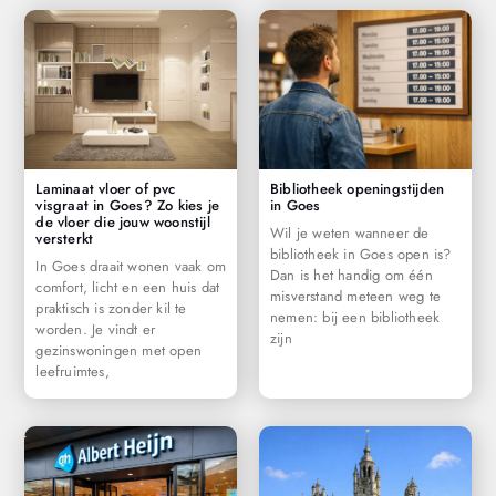
Laminaat vloer of pvc
Bibliotheek openingstijden
visgraat in Goes? Zo kies je
in Goes
de vloer die jouw woonstijl
Wil je weten wanneer de
versterkt
bibliotheek in Goes open is?
In Goes draait wonen vaak om
Dan is het handig om één
comfort, licht en een huis dat
misverstand meteen weg te
praktisch is zonder kil te
nemen: bij een bibliotheek
worden. Je vindt er
zijn
gezinswoningen met open
leefruimtes,