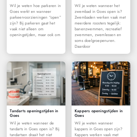
Wil je weten hoe parkeren in
Wil je weten wanneer het
Goes werkt en wanneer
zwembad in Goes open is?
parkeervoorzieningen “open”
Zwembaden werken vaak met
zijn? Bij parkeren gaat het
meerdere roosters tegelijk:
vaak niet alleen om
banenzwemmen, recreatief
openingstijden, maar ook om
zwemmen, zwemlessen en
soms doelgroepenuren.
Daardoor
Tandarts openingstijden in
Kappers openingstijden in
Goes
Goes
Wil je weten wanneer de
Wil je weten wanneer
tandarts in Goes open is? Bij
kappers in Goes open zijn?
tandartsen draait het niet
Kappers werken vaak met