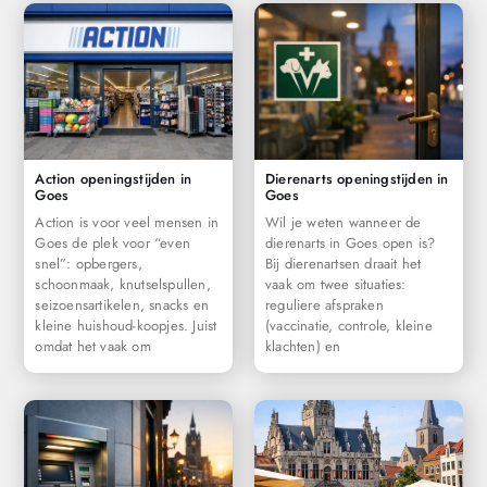
Action openingstijden in
Dierenarts openingstijden in
Goes
Goes
Action is voor veel mensen in
Wil je weten wanneer de
Goes de plek voor “even
dierenarts in Goes open is?
snel”: opbergers,
Bij dierenartsen draait het
schoonmaak, knutselspullen,
vaak om twee situaties:
seizoensartikelen, snacks en
reguliere afspraken
kleine huishoud-koopjes. Juist
(vaccinatie, controle, kleine
omdat het vaak om
klachten) en