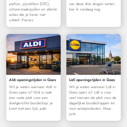
parfum, pijnstillers (OTC),
van deze drie dingen weten:
schoonmaakspullen en allerlei
kan ik vandaag nog
acties die je liever niet
uitstelt. Precies
Aldi openingstijden in Goes
Lidl openingstijden in Goes
Wil je weten wanneer Aldi in
Wil je weten wanneer Lidl in
Goes open is? Aldi is vaak
Goes open is? Lidl is voor
een vaste plek voor een
veel mensen de plek voor de
doelgerichte boodschap: je
dagelijkse boodschappen én
komt met een lijst, pakt
voor actieproducten. Maar
juist