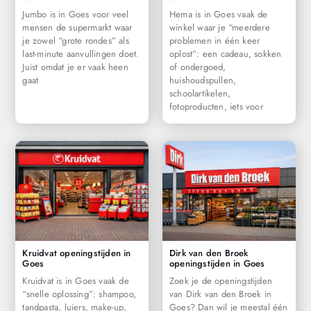
Jumbo is in Goes voor veel
Hema is in Goes vaak de
mensen de supermarkt waar
winkel waar je “meerdere
je zowel “grote rondes” als
problemen in één keer
last-minute aanvullingen doet.
oplost”: een cadeau, sokken
Juist omdat je er vaak heen
of ondergoed,
gaat
huishoudspullen,
schoolartikelen,
fotoproducten, iets voor
Kruidvat openingstijden in
Dirk van den Broek
Goes
openingstijden in Goes
Kruidvat is in Goes vaak de
Zoek je de openingstijden
“snelle oplossing”: shampoo,
van Dirk van den Broek in
tandpasta, luiers, make-up,
Goes? Dan wil je meestal één