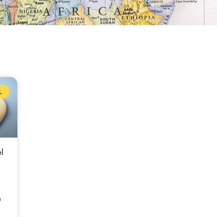
L
l
n