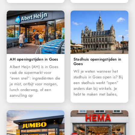
AH openingstijden in Goes
Stadhuis openingstijden in
Goes
Albert Heijn (AH) is in Goes
Wil je weten wanneer het
vaak de supermarkt voor
stadhuis in Goes open is? Bij
“even snel”: ingrediënten die
een stadhuis werkt “open”
je mist, ontbijt voor morgen,
anders dan bij winkels. Je
lunch onderweg, of een
hebt te maken met balies,
aanvulling op