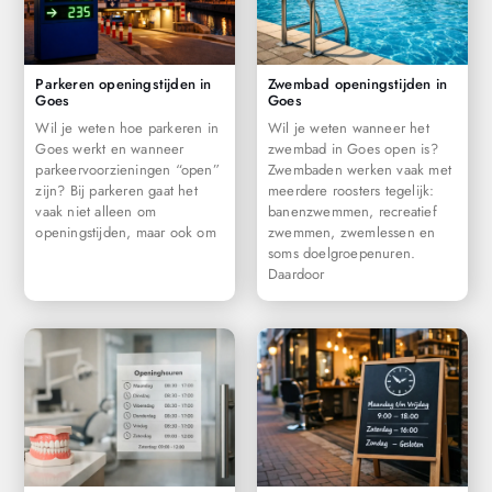
Parkeren openingstijden in
Zwembad openingstijden in
Goes
Goes
Wil je weten hoe parkeren in
Wil je weten wanneer het
Goes werkt en wanneer
zwembad in Goes open is?
parkeervoorzieningen “open”
Zwembaden werken vaak met
zijn? Bij parkeren gaat het
meerdere roosters tegelijk:
vaak niet alleen om
banenzwemmen, recreatief
openingstijden, maar ook om
zwemmen, zwemlessen en
soms doelgroepenuren.
Daardoor