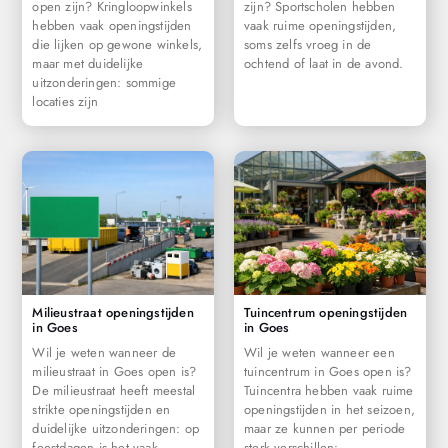
open zijn? Kringloopwinkels
zijn? Sportscholen hebben
hebben vaak openingstijden
vaak ruime openingstijden,
die lijken op gewone winkels,
soms zelfs vroeg in de
maar met duidelijke
ochtend of laat in de avond.
uitzonderingen: sommige
locaties zijn
Milieustraat openingstijden
Tuincentrum openingstijden
in Goes
in Goes
Wil je weten wanneer de
Wil je weten wanneer een
milieustraat in Goes open is?
tuincentrum in Goes open is?
De milieustraat heeft meestal
Tuincentra hebben vaak ruime
strikte openingstijden en
openingstijden in het seizoen,
duidelijke uitzonderingen: op
maar ze kunnen per periode
feestdagen is het vaak
sterk verschillen: