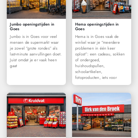
Jumbo openingstijden in
Hema openingstijden in
Goes
Goes
Jumbo is in Goes voor veel
Hema is in Goes vaak de
mensen de supermarkt waar
winkel waar je “meerdere
je zowel “grote rondes” als
problemen in één keer
last-minute aanvullingen doet.
oplost”: een cadeau, sokken
Juist omdat je er vaak heen
of ondergoed,
gaat
huishoudspullen,
schoolartikelen,
fotoproducten, iets voor