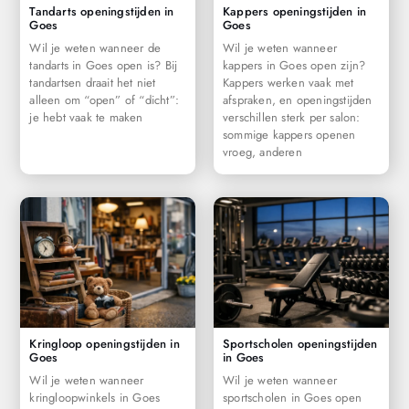
Tandarts openingstijden in
Kappers openingstijden in
Goes
Goes
Wil je weten wanneer de
Wil je weten wanneer
tandarts in Goes open is? Bij
kappers in Goes open zijn?
tandartsen draait het niet
Kappers werken vaak met
alleen om “open” of “dicht”:
afspraken, en openingstijden
je hebt vaak te maken
verschillen sterk per salon:
sommige kappers openen
vroeg, anderen
Kringloop openingstijden in
Sportscholen openingstijden
Goes
in Goes
Wil je weten wanneer
Wil je weten wanneer
kringloopwinkels in Goes
sportscholen in Goes open