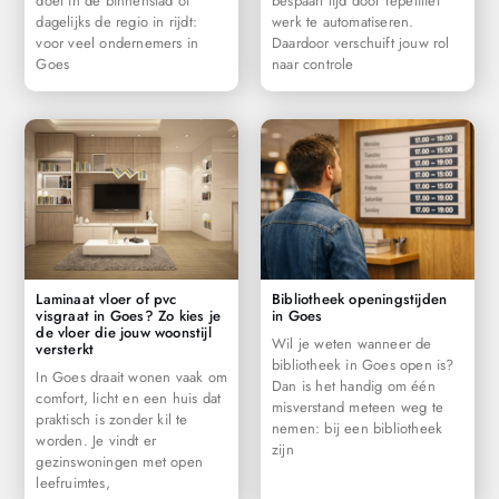
doet in de binnenstad of
bespaart tijd door repetitief
dagelijks de regio in rijdt:
werk te automatiseren.
voor veel ondernemers in
Daardoor verschuift jouw rol
Goes
naar controle
Laminaat vloer of pvc
Bibliotheek openingstijden
visgraat in Goes? Zo kies je
in Goes
de vloer die jouw woonstijl
Wil je weten wanneer de
versterkt
bibliotheek in Goes open is?
In Goes draait wonen vaak om
Dan is het handig om één
comfort, licht en een huis dat
misverstand meteen weg te
praktisch is zonder kil te
nemen: bij een bibliotheek
worden. Je vindt er
zijn
gezinswoningen met open
leefruimtes,