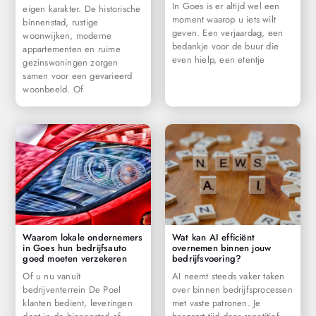
In Goes is er altijd wel een
eigen karakter. De historische
moment waarop u iets wilt
binnenstad, rustige
geven. Een verjaardag, een
woonwijken, moderne
bedankje voor de buur die
appartementen en ruime
even hielp, een etentje
gezinswoningen zorgen
samen voor een gevarieerd
woonbeeld. Of
Waarom lokale ondernemers
Wat kan AI efficiënt
in Goes hun bedrijfsauto
overnemen binnen jouw
goed moeten verzekeren
bedrijfsvoering?
Of u nu vanuit
AI neemt steeds vaker taken
bedrijventerrein De Poel
over binnen bedrijfsprocessen
klanten bedient, leveringen
met vaste patronen. Je