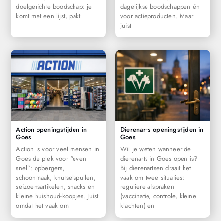
doelgerichte boodschap: je
dagelijkse boodschappen én
komt met een lijst, pakt
voor actieproducten. Maar
juist
Action openingstijden in
Dierenarts openingstijden in
Goes
Goes
Action is voor veel mensen in
Wil je weten wanneer de
Goes de plek voor “even
dierenarts in Goes open is?
snel”: opbergers,
Bij dierenartsen draait het
schoonmaak, knutselspullen,
vaak om twee situaties:
seizoensartikelen, snacks en
reguliere afspraken
kleine huishoud-koopjes. Juist
(vaccinatie, controle, kleine
omdat het vaak om
klachten) en