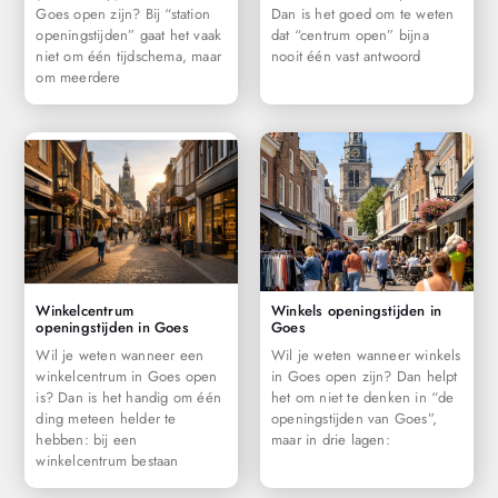
Goes open zijn? Bij “station
Dan is het goed om te weten
openingstijden” gaat het vaak
dat “centrum open” bijna
niet om één tijdschema, maar
nooit één vast antwoord
om meerdere
Winkelcentrum
Winkels openingstijden in
openingstijden in Goes
Goes
Wil je weten wanneer een
Wil je weten wanneer winkels
winkelcentrum in Goes open
in Goes open zijn? Dan helpt
is? Dan is het handig om één
het om niet te denken in “de
ding meteen helder te
openingstijden van Goes”,
hebben: bij een
maar in drie lagen:
winkelcentrum bestaan