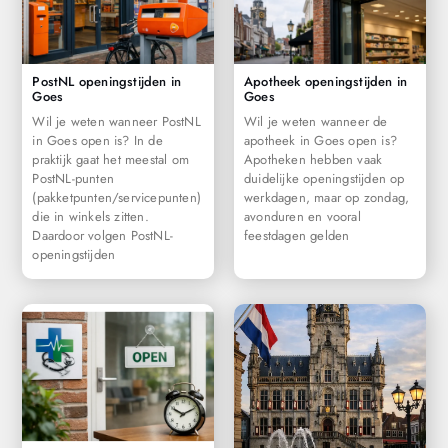
PostNL openingstijden in
Apotheek openingstijden in
Goes
Goes
Wil je weten wanneer PostNL
Wil je weten wanneer de
in Goes open is? In de
apotheek in Goes open is?
praktijk gaat het meestal om
Apotheken hebben vaak
PostNL-punten
duidelijke openingstijden op
(pakketpunten/servicepunten)
werkdagen, maar op zondag,
die in winkels zitten.
avonduren en vooral
Daardoor volgen PostNL-
feestdagen gelden
openingstijden