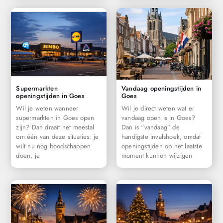
Supermarkten
Vandaag openingstijden in
openingstijden in Goes
Goes
Wil je weten wanneer
Wil je direct weten wat er
supermarkten in Goes open
vandaag open is in Goes?
zijn? Dan draait het meestal
Dan is “vandaag” de
om één van deze situaties: je
handigste invalshoek, omdat
wilt nu nog boodschappen
openingstijden op het laatste
doen, je
moment kunnen wijzigen