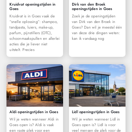
Kruidvat openingstijden in
Dirk van den Broek
Goes
openingstijden in Goes
Kruidvat is in Goes vaak de
Zoek je de openingstijden
“snelle oplossing”: shampoo,
van Dirk van den Broek in
tandpasta, luiers, make-up,
Goes? Dan wil je meestal één
parfum, pijnstillers (OTC),
van deze drie dingen weten:
schoonmaakspullen en allerlei
kan ik vandaag nog
acties die je liever niet
uitstelt. Precies
Aldi openingstijden in Goes
Lidl openingstijden in Goes
Wil je weten wanneer Aldi in
Wil je weten wanneer Lidl in
Goes open is? Aldi is vaak
Goes open is? Lidl is voor
een vaste plek voor een
veel mensen de plek voor de