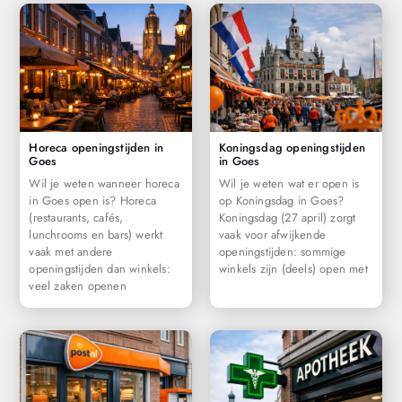
Horeca openingstijden in
Koningsdag openingstijden
Goes
in Goes
Wil je weten wanneer horeca
Wil je weten wat er open is
in Goes open is? Horeca
op Koningsdag in Goes?
(restaurants, cafés,
Koningsdag (27 april) zorgt
lunchrooms en bars) werkt
vaak voor afwijkende
vaak met andere
openingstijden: sommige
openingstijden dan winkels:
winkels zijn (deels) open met
veel zaken openen